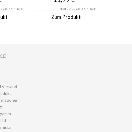
K...
DOPPELPACK...
ück
(6,00 € * / 1 Stück)
Inhalt
2 Stück
(6,00 € * / 1 Stück)
ukt
Zum Produkt
ICE
d Versand
rodukt
rmationen
z
gramm
echt
rmular