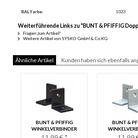
RAL Farbe:
1023
Weiterführende Links zu "BUNT & PFIFFIG Dopp
Fragen zum Artikel?
Weitere Artikel von SYSKO GmbH & Co.KG
Ähnliche Artikel
Kunden haben sich ebenfalls a
BUNT & PFIFFIG
BUNT & PF
WINKELVERBINDER
WINKELVER
AUS ALUMINIUM
AUS ALUM
11,99 € *
11,99 €