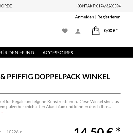
HOP.DE
KONTAKT: 0174/3260594
Anmelden
|
Registrieren
0,00 € *
FÜR DEN HUND
ACCESSOIRES
& PFIFFIG DOPPELPACK WINKEL
kel für Regale und eigene Konstruktionen. Diese Winkel sind aus
em pulverbeschichteten Aluminium und können durch Ihre...
..
14,50 € *
:
10226_r