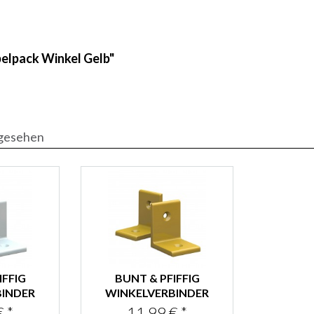
elpack Winkel Gelb"
ngesehen
IFFIG
BUNT & PFIFFIG
BINDER
WINKELVERBINDER
INIUM
AUS ALUMINIUM
 *
11,99 € *