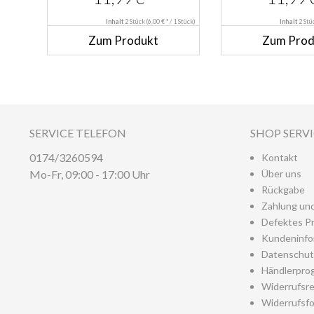
DOPPELPACK...
DOPPELPAC
Inhalt
2 Stück
(6,00 € * / 1 Stück)
Inhalt
2 St
Zum Produkt
Zum Prod
SERVICE TELEFON
SHOP SERV
0174/3260594
Kontakt
Mo-Fr, 09:00 - 17:00 Uhr
Über uns
Rückgabe
Zahlung un
Defektes P
Kundeninfo
Datenschut
Händlerpro
Widerrufsr
Widerrufsfo