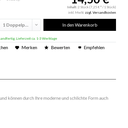
Inhalt:
2 Stück (7,25 € * / 1 Stück)
inkl. MwSt.
zzgl. Versandkosten
In den
Warenkorb
andfertig, Lieferzeit ca. 1-3 Werktage
chen
Merken
Bewerten
Empfehlen
 und können durch Ihre moderne und schlichte Form auch