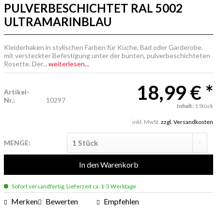
PULVERBESCHICHTET RAL 5002
ULTRAMARINBLAU
Kleiderhaken in stylischen Farben für Küche, Bad oder Garderobe.
mit versteckter Befestigung unter der bunten, pulverbeschichteten
Rosette. Der...
weiterlesen...
18,99 € *
Artikel-
Nr.:
10297
Inhalt:
1 Stück
inkl. MwSt.
zzgl. Versandkosten
MENGE:
In den
Warenkorb
Sofort versandfertig, Lieferzeit ca. 1-3 Werktage
Merken
Bewerten
Empfehlen