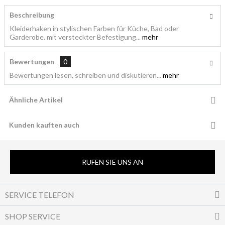
Beschreibung
Kleiderhaken in stylischen Farben für Küche, Bad oder
Garderobe. mit versteckter Befestigung...
mehr
Bewertungen
0
Bewertungen lesen, schreiben und diskutieren...
mehr
Ähnliche Artikel
Kunden kauften auch
RUFEN SIE UNS AN
SERVICE TELEFON
SHOP SERVICE