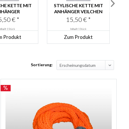
CHE KETTE MIT
STYLISCHE KETTE MIT
S
NHÄNGER
ANHÄNGER VEILCHEN
FELGRÜN
5,50 € *
15,50 € *
Inhalt
1 Stück
Inhalt
1 Stück
m Produkt
Zum Produkt
Sortierung: