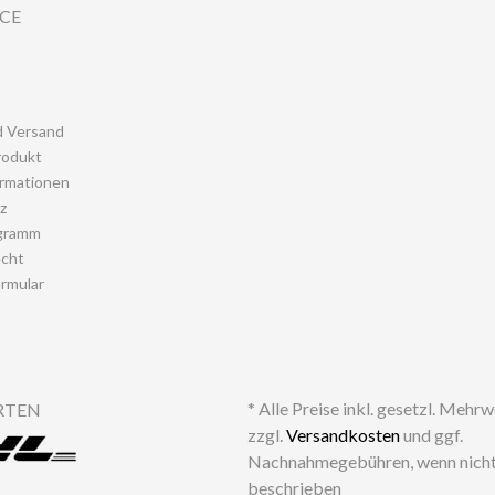
ICE
d Versand
rodukt
rmationen
z
gramm
echt
rmular
* Alle Preise inkl. gesetzl. Mehr
RTEN
zzgl.
Versandkosten
und ggf.
Nachnahmegebühren, wenn nicht
beschrieben