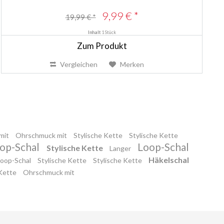
9,99 € *
19,99 € *
Inhalt
1 Stück
Zum Produkt
Vergleichen
Merken
mit
Ohrschmuck mit
Stylische Kette
Stylische Kette
op-Schal
Loop-Schal
Stylische Kette
Langer
Häkelschal
Loop-Schal
Stylische Kette
Stylische Kette
 Kette
Ohrschmuck mit