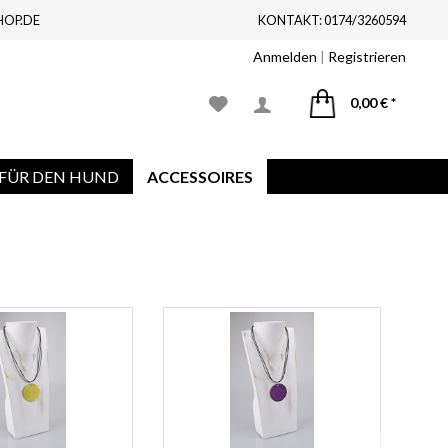
HOP.DE
KONTAKT: 0174/3260594
Anmelden
|
Registrieren
0,00 € *
FÜR DEN HUND
ACCESSOIRES