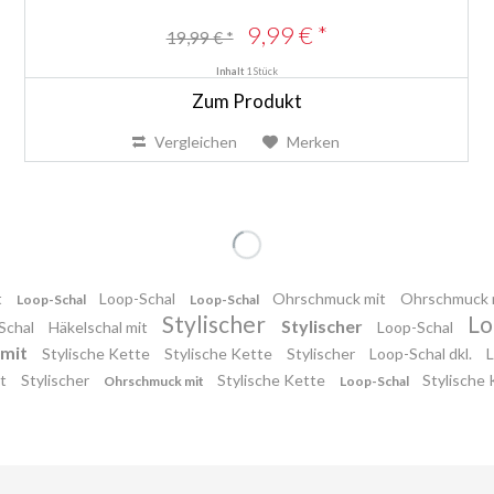
9,99 € *
19,99 € *
Inhalt
1 Stück
Zum Produkt
Vergleichen
Merken
t
Loop-Schal
Ohrschmuck mit
Ohrschmuck 
Loop-Schal
Loop-Schal
Stylischer
Lo
Stylischer
Schal
Häkelschal mit
Loop-Schal
 mit
Stylische Kette
Stylische Kette
Stylischer
Loop-Schal dkl.
it
Stylischer
Stylische Kette
Stylische
Ohrschmuck mit
Loop-Schal