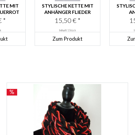
TTE MIT
STYLISCHE KETTE MIT
STYLIS
EUERROT
ANHÄNGER FLIEDER
A
AP
 *
15,50 € *
1
k
Inhalt
1 Stück
ukt
Zum Produkt
Zu