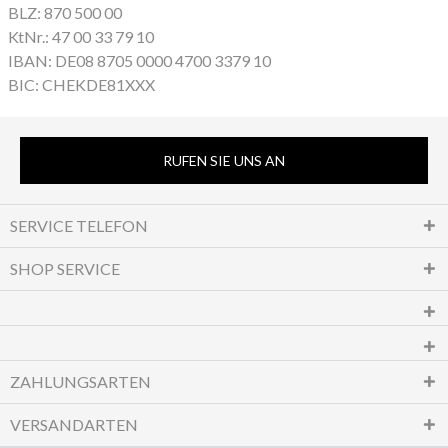
BLZ: 870 500 00
KtNr.: 47 00 33 79 10
IBAN: DE08 8705 0000 4700 3379 10
BIC: CHEKDE81XXX
RUFEN SIE UNS AN
SERVICE TELEFON
SHOP SERVICE
ZAHLUNGSARTEN
VERSANDARTEN