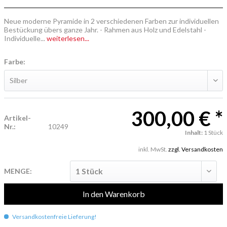
Neue moderne Pyramide in 2 verschiedenen Farben zur individuellen
Bestückung übers ganze Jahr. - Rahmen aus Holz und Edelstahl -
Individuelle...
weiterlesen...
Farbe:
300,00 € *
Artikel-
Nr.:
10249
Inhalt:
1 Stück
inkl. MwSt.
zzgl. Versandkosten
MENGE:
In den
Warenkorb
Versandkostenfreie Lieferung!