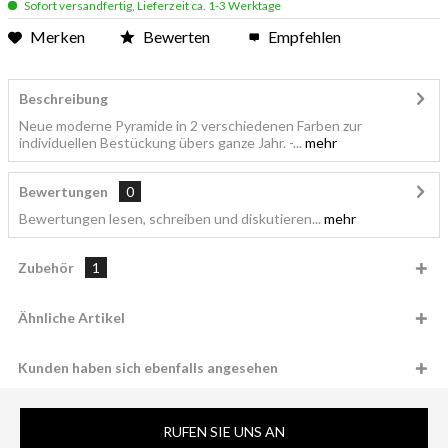
Sofort versandfertig, Lieferzeit ca. 1-3 Werktage
Merken
Bewerten
Empfehlen
Beschreibung
Neue moderne Pyramide in 2 verschiedenen Farben zur
individuellen Bestückung übers ganze Jahr. -...
mehr
Bewertungen
0
Bewertungen lesen, schreiben und diskutieren...
mehr
Zubehör
1
Ähnliche Artikel
Kunden haben sich ebenfalls angesehen
RUFEN SIE UNS AN