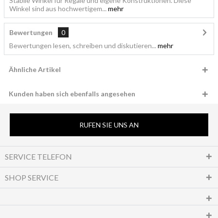
Stabile Winkel für Regale und eigene Konstruktionen. Diese
Winkel sind aus hochwertigem...
mehr
Bewertungen
0
Bewertungen lesen, schreiben und diskutieren...
mehr
Ähnliche Artikel
Kunden haben sich ebenfalls angesehen
RUFEN SIE UNS AN
SERVICE TELEFON
SHOP SERVICE