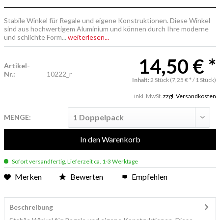
Stabile Winkel für Regale und eigene Konstruktionen. Diese Winkel
sind aus hochwertigem Aluminium und können durch Ihre moderne
und schlichte Form...
weiterlesen...
14,50 € *
Artikel-
Nr.:
10222_r
Inhalt:
2 Stück (7,25 € * / 1 Stück)
inkl. MwSt.
zzgl. Versandkosten
MENGE:
In den
Warenkorb
Sofort versandfertig, Lieferzeit ca. 1-3 Werktage
Merken
Bewerten
Empfehlen
Beschreibung