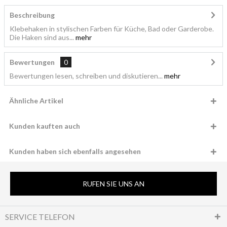
Beschreibung
Klebehaken in stylischen Farben für Küche, Bad oder Garderobe.
Die Haken sind aus...
mehr
Bewertungen
0
Bewertungen lesen, schreiben und diskutieren...
mehr
Ähnliche Artikel
Kunden kauften auch
Kunden haben sich ebenfalls angesehen
RUFEN SIE UNS AN
SERVICE TELEFON