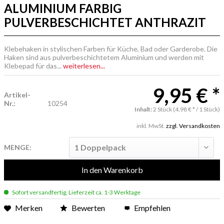
ALUMINIUM FARBIG
PULVERBESCHICHTET ANTHRAZIT
Klebehaken in stylischen Farben für Küche, Bad oder Garderobe. Die
Haken sind aus pulverbeschichtetem Aluminium und werden mit
Klebepad für das...
weiterlesen...
9,95 € *
Artikel-
Nr.:
10254
Inhalt:
2 Stück (4,98 € * / 1 Stück)
inkl. MwSt.
zzgl. Versandkosten
MENGE:
In den
Warenkorb
Sofort versandfertig, Lieferzeit ca. 1-3 Werktage
Merken
Bewerten
Empfehlen