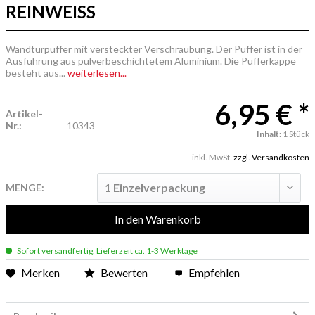
REINWEISS
Wandtürpuffer mit versteckter Verschraubung. Der Puffer ist in der
Ausführung aus pulverbeschichtetem Aluminium. Die Pufferkappe
besteht aus...
weiterlesen...
6,95 € *
Artikel-
Nr.:
10343
Inhalt:
1 Stück
inkl. MwSt.
zzgl. Versandkosten
MENGE:
In den
Warenkorb
Sofort versandfertig, Lieferzeit ca. 1-3 Werktage
Merken
Bewerten
Empfehlen