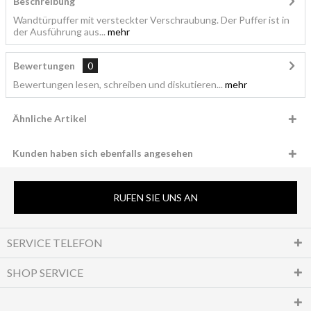
Beschreibung
Wandtürpuffer mit versteckter Verschraubung. Der Puffer ist in
der Ausführung aus...
mehr
Bewertungen
0
Bewertungen lesen, schreiben und diskutieren...
mehr
Ähnliche Artikel
Kunden haben sich ebenfalls angesehen
RUFEN SIE UNS AN
SERVICE TELEFON
SHOP SERVICE