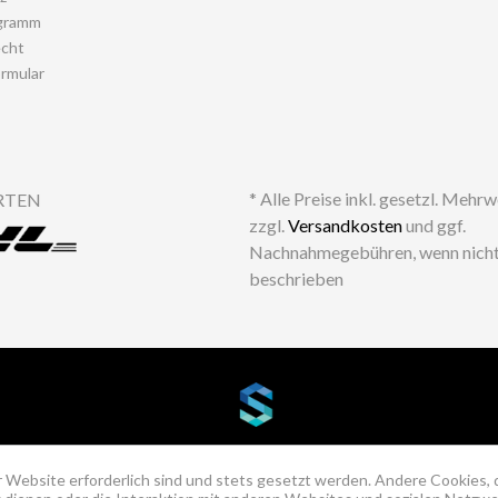
gramm
echt
rmular
* Alle Preise inkl. gesetzl. Mehr
RTEN
zzgl.
Versandkosten
und ggf.
Nachnahmegebühren, wenn nicht
beschrieben
 Website erforderlich sind und stets gesetzt werden. Andere Cookies, 