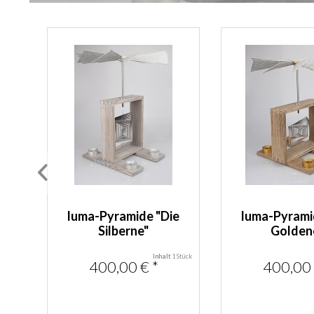
luma-Pyramide "Die
luma-Pyrami
Silberne"
Golden
4 Stück
Inhalt
1 Stück
400,00 € *
400,00 