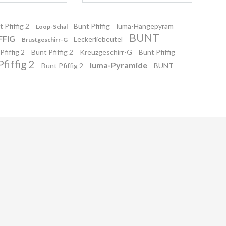
 Pfiffig 2
Bunt Pfiffig
luma-Hängepyram
Loop-Schal
BUNT
FFIG
Leckerliebeutel
Brustgeschirr-G
Pfiffig 2
Bunt Pfiffig 2
Kreuzgeschirr-G
Bunt Pfiffig
fiffig 2
luma-Pyramide
Bunt Pfiffig 2
BUNT