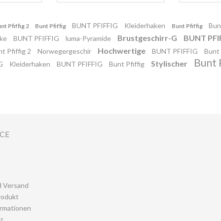
BUNT PFIFFIG
Kleiderhaken
Bunt
nt Pfiffig 2
Bunt Pfiffig
Bunt Pfiffig
Brustgeschirr-G
BUNT PFI
ake
BUNT PFIFFIG
luma-Pyramide
Hochwertige
t Pfiffig 2
Norwegergeschir
BUNT PFIFFIG
Bunt 
Bunt P
Stylischer
-G
Kleiderhaken
BUNT PFIFFIG
Bunt Pfiffig
ICE
d Versand
rodukt
rmationen
z