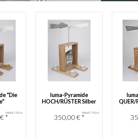
de "Die
luma-Pyramide
lum
e"
HOCH/RÜSTER Silber
QUER/R
Inhalt
1 Stück
Inhalt
1 Stück
€ *
350,00 € *
35