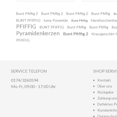
Bunt Pfiffig 2
Bunt Pfiffig 2
Bunt Pfiffig 2
Bunt Pfiffig
Bu
BUNT PFIFFIG
luma-Pyramide
Handtaschenh
Bunt Pfiffig
PFIFFIG
BUNT PFIFFIG
Bunt Pfiffig
Bunt Pfiffig
Bun
Pyramidenkerzen
Bunt Pfiffig 2
Kreuzgeschirr
PFIFFIG
SERVICE TELEFON
SHOP SERV
0174/3260594
Kontakt
Mo-Fr, 09:00 - 17:00 Uhr
Über uns
Rückgabe
Zahlung un
Defektes P
Kundeninfo
Datenschut