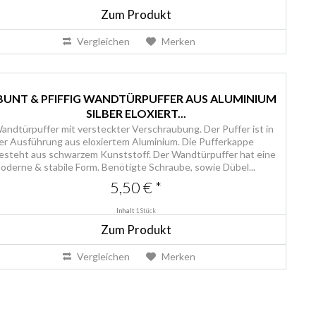
Zum Produkt
Vergleichen
Merken
BUNT & PFIFFIG WANDTÜRPUFFER AUS ALUMINIUM
SILBER ELOXIERT...
andtürpuffer mit versteckter Verschraubung. Der Puffer ist in
er Ausführung aus eloxiertem Aluminium. Die Pufferkappe
esteht aus schwarzem Kunststoff. Der Wandtürpuffer hat eine
oderne & stabile Form. Benötigte Schraube, sowie Dübel...
5,50 € *
Inhalt
1 Stück
Zum Produkt
Vergleichen
Merken