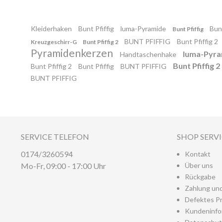
Kleiderhaken
Bunt Pfiffig
luma-Pyramide
Bunt
Bunt Pfiffig
BUNT PFIFFIG
Bunt Pfiffig 2
Kreuzgeschirr-G
Bunt Pfiffig 2
Pyramidenkerzen
luma-Pyr
Handtaschenhake
Bunt Pfiffig 2
Bunt Pfiffig 2
Bunt Pfiffig
BUNT PFIFFIG
BUNT PFIFFIG
SERVICE TELEFON
SHOP SERV
0174/3260594
Kontakt
Mo-Fr, 09:00 - 17:00 Uhr
Über uns
Rückgabe
Zahlung un
Defektes P
Kundeninfo