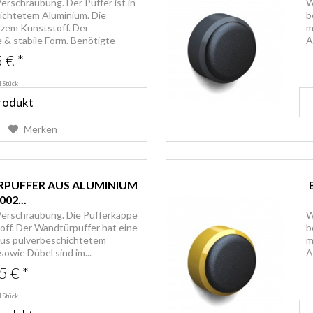
erschraubung. Der Puffer ist in
W
ichtetem Aluminium. Die
b
zem Kunststoff. Der
m
& stabile Form. Benötigte
A
 € *
1 Stück
rodukt
Merken
RPUFFER AUS ALUMINIUM
002...
Verschraubung. Die Pufferkappe
W
ff. Der Wandtürpuffer hat eine
b
aus pulverbeschichtetem
m
owie Dübel sind im...
A
5 € *
1 Stück