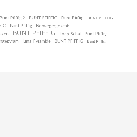
Bunt Pfiffig 2
BUNT PFIFFIG
Bunt Pfiffig
BUNT PFIFFIG
rr-G
Bunt Pfiffig
Norwegergeschir
BUNT PFIFFIG
haken
Loop-Schal
Bunt Pfiffig
ängepyram
luma-Pyramide
BUNT PFIFFIG
Bunt Pfiffig