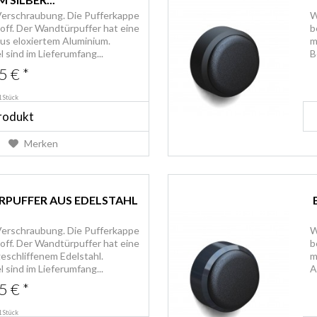
Verschraubung. Die Pufferkappe
W
ff. Der Wandtürpuffer hat eine
b
aus eloxiertem Aluminium.
m
sind im Lieferumfang...
B
5 € *
1 Stück
rodukt
Merken
RPUFFER AUS EDELSTAHL
Verschraubung. Die Pufferkappe
W
ff. Der Wandtürpuffer hat eine
b
eschliffenem Edelstahl.
m
sind im Lieferumfang...
A
5 € *
1 Stück