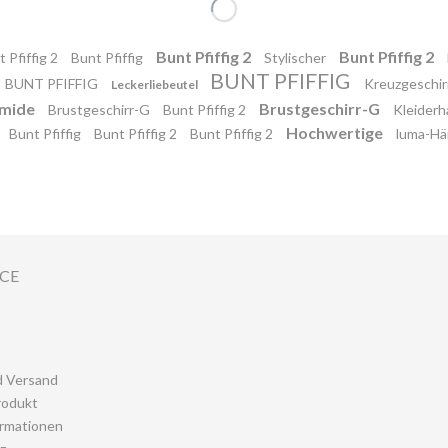
Bunt Pfiffig 2
Bunt Pfiffig 2
 Pfiffig 2
Bunt Pfiffig
Stylischer
BUNT PFIFFIG
BUNT PFIFFIG
Kreuzgeschi
Leckerliebeutel
amide
Brustgeschirr-G
Brustgeschirr-G
Bunt Pfiffig 2
Kleider
Hochwertige
Bunt Pfiffig
Bunt Pfiffig 2
Bunt Pfiffig 2
luma-H
ICE
d Versand
rodukt
rmationen