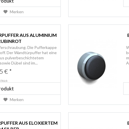
rodukt
Merken
RPUFFER AUS ALUMINIUM
 RUBINROT
Verschraubung. Die Pufferkappe
W
ff. Der Wandtürpuffer hat eine
b
aus pulverbeschichtetem
m
owie Dübel sind im...
A
5 € *
1 Stück
rodukt
Merken
RPUFFER AUS ELOXIERTEM
 SILBER...