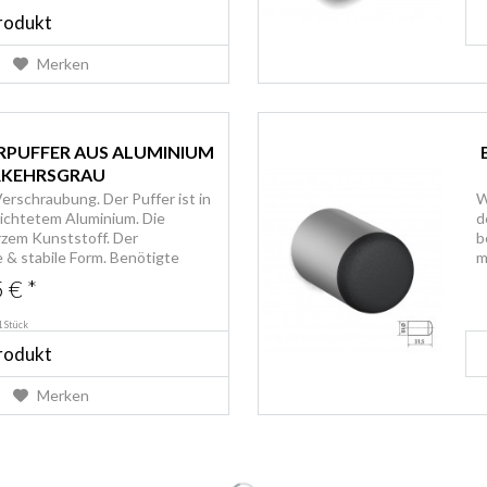
rodukt
Merken
RPUFFER AUS ALUMINIUM
ERKEHRSGRAU
erschraubung. Der Puffer ist in
W
ichtetem Aluminium. Die
d
zem Kunststoff. Der
b
& stabile Form. Benötigte
m
 € *
1 Stück
rodukt
Merken