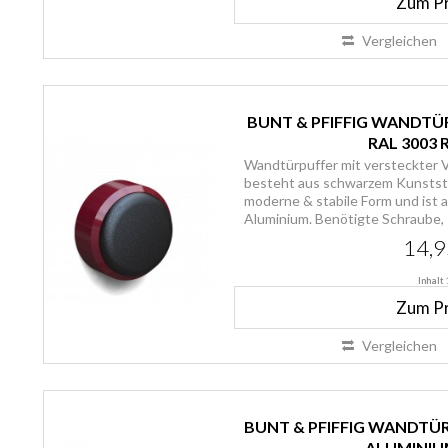
Zum P
Vergleichen
BUNT & PFIFFIG WANDTÜ
RAL 3003
Wandtürpuffer mit versteckter 
besteht aus schwarzem Kunststo
moderne & stabile Form und ist 
Aluminium. Benötigte Schraube, s
14,9
Inhalt
Zum P
Vergleichen
BUNT & PFIFFIG WANDTÜ
ALUMINIUM