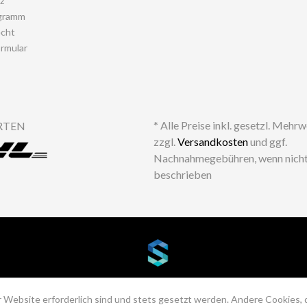
z
gramm
echt
rmular
* Alle Preise inkl. gesetzl. Mehr
RTEN
zzgl.
Versandkosten
und ggf.
Nachnahmegebühren, wenn nicht
beschrieben
 Website erforderlich sind und stets gesetzt werden. Andere Cookies, 