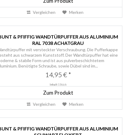
Zum Produkt
Vergleichen
Merken
BUNT & PFIFFIG WANDTÜRPUFFER AUS ALUMINIUM
RAL 7038 ACHATGRAU
andtürpuffer mit versteckter Verschraubung. Die Pufferkappe
esteht aus schwarzem Kunststoff. Der Wandtürpuffer hat eine
oderne & stabile Form und ist aus pulverbeschichtetem
luminium. Benötigte Schraube, sowie Dübel sind im...
14,95 € *
Inhalt
1 Stück
Zum Produkt
Vergleichen
Merken
BUNT & PFIFFIG WANDTÜRPUFFER AUS ALUMINIUM
SCHWARZ ELOXIERT