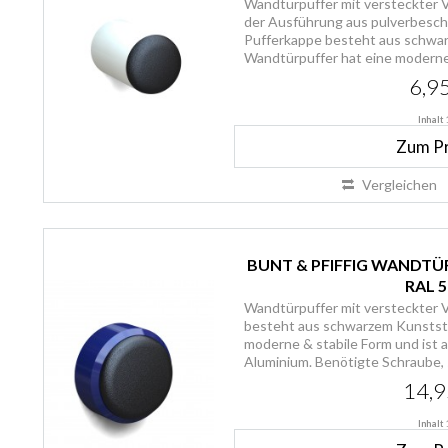
Wandtürpuffer mit versteckter V
der Ausführung aus pulverbesch
Pufferkappe besteht aus schwar
Wandtürpuffer hat eine moderne 
Schraube,...
6,95
Inhalt
Zum P
Vergleichen
BUNT & PFIFFIG WANDTÜ
RAL 5
Wandtürpuffer mit versteckter 
besteht aus schwarzem Kunststo
moderne & stabile Form und ist 
Aluminium. Benötigte Schraube, s
14,9
Inhalt