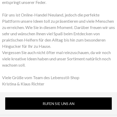
entspringt unserer Feder.
Für uns ist Online-Handel Neuland, jedoch die perfekte
Plattform unsere Ideen toll zu präsentieren und viele Menschen
zu erreichen. Wie Sie in diesem Moment. Darüber freuen wir uns
sehr und wünschen Ihnen viel Spaß beim Entdecken von
praktischen Helfern für den Alltag bis hin zum besonderen
Hingucker für Ihr zu Hause.
Vergessen Sie auch nicht öfter mal reinzuschauen, da wir noch
viele kreative Ideen haben und unser Sortiment natürlich noch
wachsen soll.
Viele Grüße vom Team des Lebensstil-Shop
Kristina & Klaus Richter
RUFEN SIE UNS AN