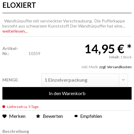
ELOXIERT
Wandtürpuffer mit versteckter Verschraubung. Die Pufferkappe
besteht aus schwarzem Kunststoff. Der Wandtürpuffer hat eine...
weiterlesen...
14,95 € *
Artikel-
Nr.:
10359
Inhalt:
1 Stück
inkl. MwSt.
zzgl. Versandkosten
MENGE:
In den
Warenkorb
Lieferzeit ca. 5 Tage
Merken
Bewerten
Empfehlen
Beschreibung