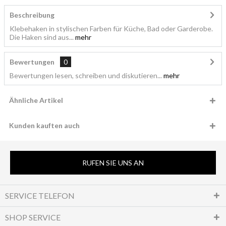
Beschreibung
Klebehaken in stylischen Farben für Küche, Bad oder Garderobe.
Die Haken sind aus...
mehr
Bewertungen
0
Bewertungen lesen, schreiben und diskutieren...
mehr
Ähnliche Artikel
Kunden kauften auch
RUFEN SIE UNS AN
SERVICE TELEFON
SHOP SERVICE