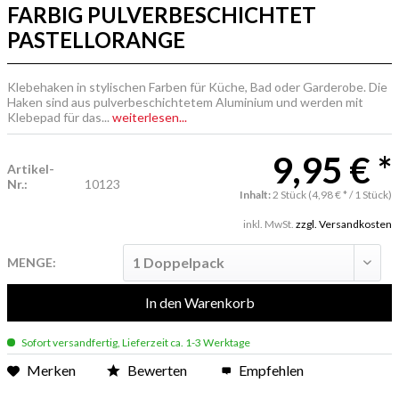
FARBIG PULVERBESCHICHTET
PASTELLORANGE
Klebehaken in stylischen Farben für Küche, Bad oder Garderobe. Die
Haken sind aus pulverbeschichtetem Aluminium und werden mit
Klebepad für das...
weiterlesen...
9,95 € *
Artikel-
Nr.:
10123
Inhalt:
2 Stück (4,98 € * / 1 Stück)
inkl. MwSt.
zzgl. Versandkosten
MENGE:
In den
Warenkorb
Sofort versandfertig, Lieferzeit ca. 1-3 Werktage
Merken
Bewerten
Empfehlen