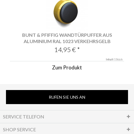
BUNT & PFIFFIG WANDTÜRPUFFER AUS
ALUMINIUM RAL 1023 VERKEHRSGELB
14,95 € *
Inhalt
1 Stück
Zum Produkt
RUFEN SIE UNS AN
SERVICE TELEFON
SHOP SERVICE