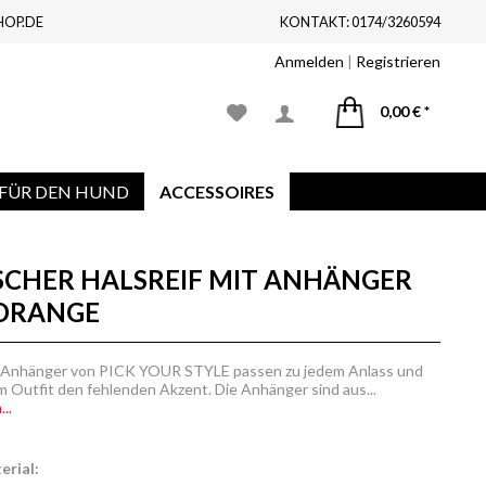
HOP.DE
KONTAKT: 0174/3260594
Anmelden
|
Registrieren
0,00 € *
FÜR DEN HUND
ACCESSOIRES
SCHER HALSREIF MIT ANHÄNGER
ORANGE
 Anhänger von PICK YOUR STYLE passen zu jedem Anlass und
 Outfit den fehlenden Akzent. Die Anhänger sind aus...
..
rial: