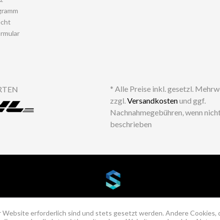
gramm
echt
rmular
* Alle Preise inkl. gesetzl. Mehr
RTEN
zzgl.
Versandkosten
und ggf.
Nachnahmegebühren, wenn nicht
beschrieben
 Website erforderlich sind und stets gesetzt werden. Andere Cookies, 