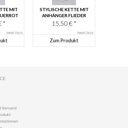
TTE MIT
STYLISCHE KETTE MIT
EUERROT
ANHÄNGER FLIEDER
 *
15,50 € *
Inhalt
1 Stück
Inhalt
1 Stück
ukt
Zum Produkt
ICE
d Versand
rodukt
rmationen
z