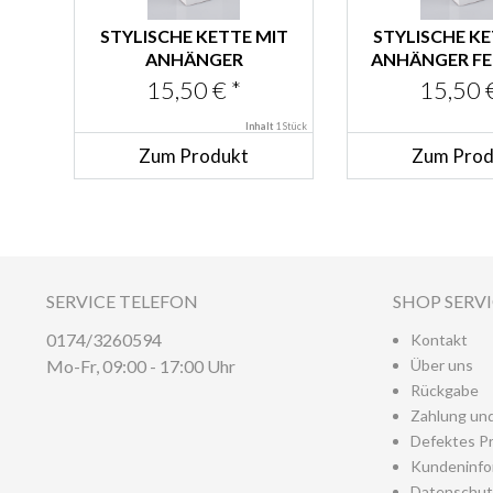
STYLISCHE KETTE MIT
STYLISCHE KE
ANHÄNGER
ANHÄNGER F
SCHOKOLADENBRAUN
15,50 € *
15,50 €
Inhalt
1 Stück
Zum Produkt
Zum Prod
SERVICE TELEFON
SHOP SERV
0174/3260594
Kontakt
Mo-Fr, 09:00 - 17:00 Uhr
Über uns
Rückgabe
Zahlung un
Defektes P
Kundeninfo
Datenschut