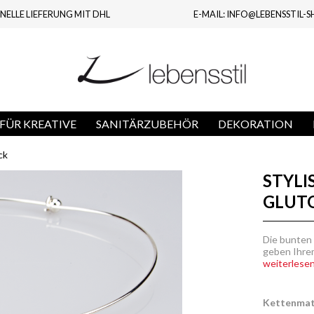
NELLE LIEFERUNG MIT DHL
E-MAIL: INFO@LEBENSSTIL-S
FÜR KREATIVE
SANITÄRZUBEHÖR
DEKORATION
ck
STYLI
GLUT
Die bunten
geben Ihrem
weiterlesen.
Kettenmate