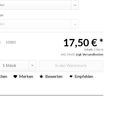
ge:
17,50 € *
:
10083
Inhalt:
1 Stück
inkl. MwSt.
zzgl. Versandkosten
In den
Warenkorb
chen
Merken
Bewerten
Empfehlen