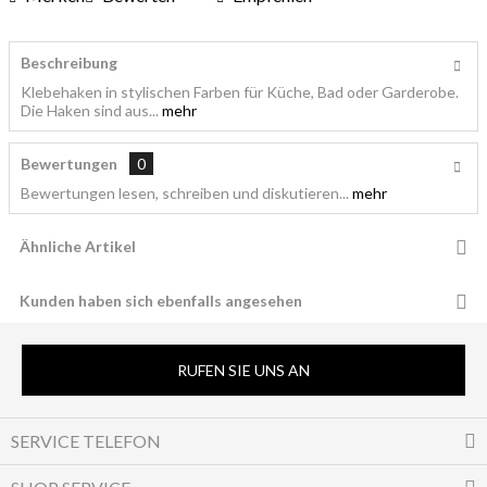
Beschreibung
Klebehaken in stylischen Farben für Küche, Bad oder Garderobe.
Die Haken sind aus...
mehr
Bewertungen
0
Bewertungen lesen, schreiben und diskutieren...
mehr
Ähnliche Artikel
Kunden haben sich ebenfalls angesehen
RUFEN SIE UNS AN
SERVICE TELEFON