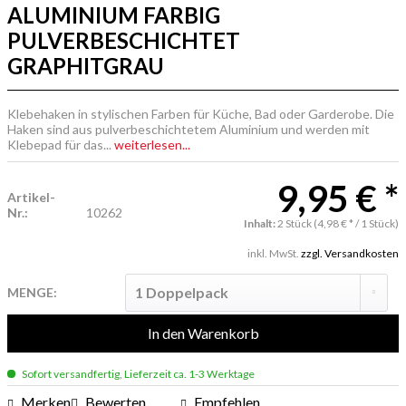
ALUMINIUM FARBIG
PULVERBESCHICHTET
GRAPHITGRAU
Klebehaken in stylischen Farben für Küche, Bad oder Garderobe. Die
Haken sind aus pulverbeschichtetem Aluminium und werden mit
Klebepad für das...
weiterlesen...
9,95 € *
Artikel-
Nr.:
10262
Inhalt:
2 Stück (4,98 € * / 1 Stück)
inkl. MwSt.
zzgl. Versandkosten
MENGE:
In den
Warenkorb
Sofort versandfertig, Lieferzeit ca. 1-3 Werktage
Merken
Bewerten
Empfehlen