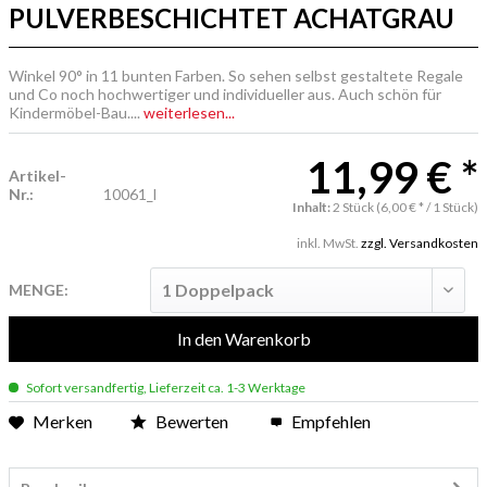
PULVERBESCHICHTET ACHATGRAU
Winkel 90° in 11 bunten Farben. So sehen selbst gestaltete Regale
und Co noch hochwertiger und individueller aus. Auch schön für
Kindermöbel-Bau....
weiterlesen...
11,99 € *
Artikel-
Nr.:
10061_l
Inhalt:
2 Stück (6,00 € * / 1 Stück)
inkl. MwSt.
zzgl. Versandkosten
MENGE:
In den
Warenkorb
Sofort versandfertig, Lieferzeit ca. 1-3 Werktage
Merken
Bewerten
Empfehlen