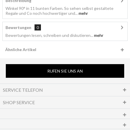
Beschreibung
Winkel 90° in 11 bunten Farben. So sehen selbst gestaltete
Regale und Co noch hochwertiger und...
mehr
Bewertungen
0
Bewertungen lesen, schreiben und diskutieren...
mehr
Ähnliche Artikel
RUFEN SIE UNS AN
SERVICE TELEFON
SHOP SERVICE