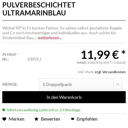
PULVERBESCHICHTET
ULTRAMARINBLAU
Winkel 90° in 11 bunten Farben. So sehen selbst gestaltete Regale
und Co noch hochwertiger und individueller aus. Auch schön für
Kindermöbel-Bau....
weiterlesen...
11,99 € *
Artikel-
Nr.:
10059_l
Inhalt:
2 Stück (6,00 € * / 1 Stück)
inkl. MwSt.
zzgl. Versandkosten
MENGE:
In den
Warenkorb
Sofort versandfertig, Lieferzeit ca. 1-3 Werktage
Merken
Bewerten
Empfehlen