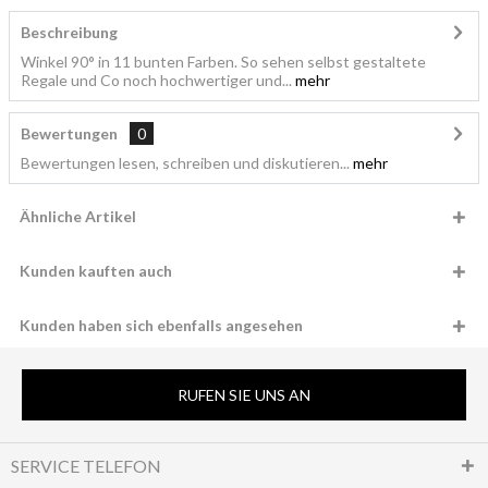
Beschreibung
Winkel 90° in 11 bunten Farben. So sehen selbst gestaltete
Regale und Co noch hochwertiger und...
mehr
Bewertungen
0
Bewertungen lesen, schreiben und diskutieren...
mehr
Ähnliche Artikel
Kunden kauften auch
Kunden haben sich ebenfalls angesehen
RUFEN SIE UNS AN
SERVICE TELEFON