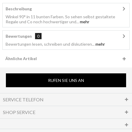
Beschreibung
Winkel 90° in 11 bunten Farben. So sehen selbst gestaltete
Regale und Co noch hochwertiger und...
mehr
Bewertungen
0
Bewertungen lesen, schreiben und diskutieren...
mehr
Ähnliche Artikel
RUFEN SIE UNS AN
SERVICE TELEFON
SHOP SERVICE