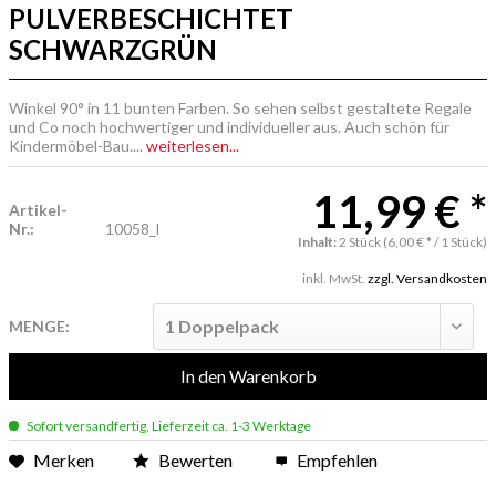
PULVERBESCHICHTET
SCHWARZGRÜN
Winkel 90° in 11 bunten Farben. So sehen selbst gestaltete Regale
und Co noch hochwertiger und individueller aus. Auch schön für
Kindermöbel-Bau....
weiterlesen...
11,99 € *
Artikel-
Nr.:
10058_l
Inhalt:
2 Stück (6,00 € * / 1 Stück)
inkl. MwSt.
zzgl. Versandkosten
MENGE:
In den
Warenkorb
Sofort versandfertig, Lieferzeit ca. 1-3 Werktage
Merken
Bewerten
Empfehlen