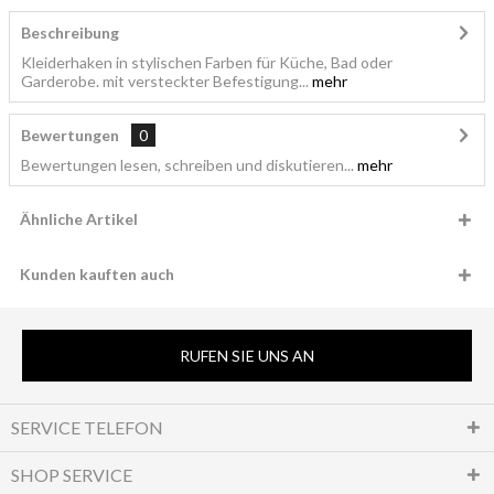
Beschreibung
Kleiderhaken in stylischen Farben für Küche, Bad oder
Garderobe. mit versteckter Befestigung...
mehr
Bewertungen
0
Bewertungen lesen, schreiben und diskutieren...
mehr
Ähnliche Artikel
Kunden kauften auch
RUFEN SIE UNS AN
SERVICE TELEFON
SHOP SERVICE