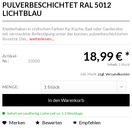
PULVERBESCHICHTET RAL 5012
LICHTBLAU
Kleiderhaken in stylischen Farben für Küche, Bad oder Garderobe.
mit versteckter Befestigung unter der bunten, pulverbeschichteten
Rosette. Der...
weiterlesen...
18,99 € *
Artikel-
Nr.:
10303
Inhalt:
1 Stück
inkl. MwSt.
zzgl. Versandkosten
MENGE:
In den
Warenkorb
Sofort versandfertig, Lieferzeit ca. 1-3 Werktage
Merken
Bewerten
Empfehlen