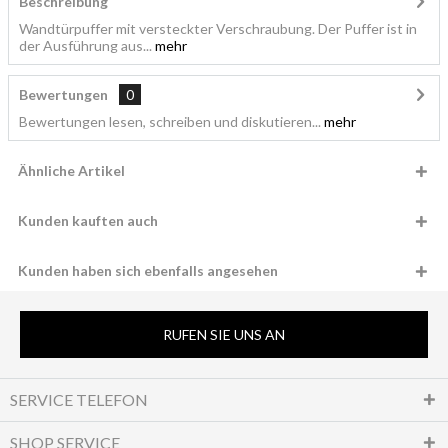
Beschreibung
Wandtürpuffer mit versteckter Verschraubung. Der Puffer ist in
der Ausführung aus...
mehr
Bewertungen
0
Bewertungen lesen, schreiben und diskutieren...
mehr
Ähnliche Artikel
Kunden kauften auch
Kunden haben sich ebenfalls angesehen
RUFEN SIE UNS AN
SERVICE TELEFON
SHOP SERVICE