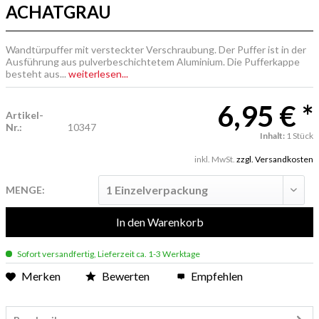
ACHATGRAU
Wandtürpuffer mit versteckter Verschraubung. Der Puffer ist in der
Ausführung aus pulverbeschichtetem Aluminium. Die Pufferkappe
besteht aus...
weiterlesen...
6,95 € *
Artikel-
Nr.:
10347
Inhalt:
1 Stück
inkl. MwSt.
zzgl. Versandkosten
MENGE:
In den
Warenkorb
Sofort versandfertig, Lieferzeit ca. 1-3 Werktage
Merken
Bewerten
Empfehlen