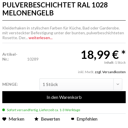
PULVERBESCHICHTET RAL 1028
MELONENGELB
Kleiderhaken in stylischen Farben für Küche, Bad oder Garderobe.
mit versteckter Befestigung unter der bunten, pulverbeschichteten
Rosette. Der...
weiterlesen...
18,99 € *
Artikel-
Nr.:
10289
Inhalt:
1 Stück
inkl. MwSt.
zzgl. Versandkosten
MENGE:
In den
Warenkorb
Sofort versandfertig, Lieferzeit ca. 1-3 Werktage
Merken
Bewerten
Empfehlen