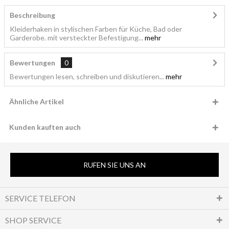
Beschreibung
Kleiderhaken in stylischen Farben für Küche, Bad oder
Garderobe. mit versteckter Befestigung...
mehr
Bewertungen
0
Bewertungen lesen, schreiben und diskutieren...
mehr
Ähnliche Artikel
Kunden kauften auch
RUFEN SIE UNS AN
SERVICE TELEFON
SHOP SERVICE