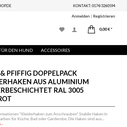
HOP.DE
KONTAKT: 0174/3260594
Anmelden
|
Registrieren
0,00 € *
FÜR DEN HUND
ACCESSOIRES
& PFIFFIG DOPPELPACK
DERHAKEN AUS ALUMINIUM
RBESCHICHTET RAL 3005
ROT
ormationen "Kleiderhaken zum Anschrauben" Stabile Haken in
Farben für Küche, Bad oder Garderobe. Die Haken sind aus...
..