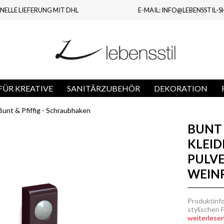
NELLE LIEFERUNG MIT DHL
E-MAIL: INFO@LEBENSSTIL-S
ÜR KREATIVE
SANITÄRZUBEHÖR
DEKORATION
Bunt & Pfiffig - Schraubhaken
BUNT 
KLEI
PULVE
WEIN
Produktinf
stylischen 
weiterlesen.