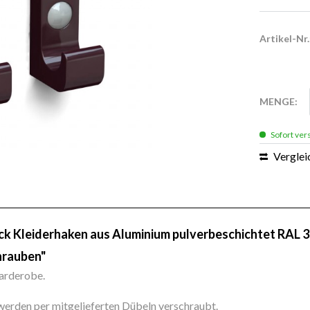
Artikel-Nr.
MENGE:
Sofort vers
Verglei
ck Kleiderhaken aus Aluminium pulverbeschichtet RAL 
hrauben"
Garderobe.
erden per mitgelieferten Dübeln verschraubt.