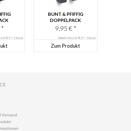
IFFIG
BUNT & PFIFFIG
ACK
DOPPELPACK
AKEN
KLEIDERHAKEN
 *
9,95 € *
N...
WANDHAKEN...
ück
(4,98 € * / 1 Stück)
Inhalt
2 Stück
(4,98 € * / 1 Stück)
ukt
Zum Produkt
ICE
d Versand
rodukt
rmationen