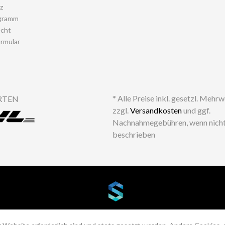
z
gramm
echt
rmular
* Alle Preise inkl. gesetzl. Mehr
RTEN
zzgl.
Versandkosten
und ggf.
Nachnahmegebühren, wenn nicht
beschrieben