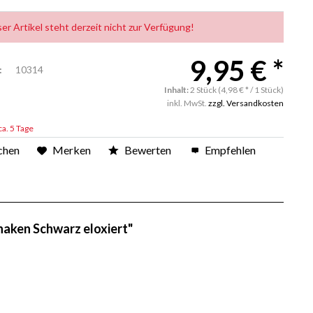
ser Artikel steht derzeit nicht zur Verfügung!
9,95 € *
:
10314
Inhalt:
2 Stück (4,98 € * / 1 Stück)
inkl. MwSt.
zzgl. Versandkosten
ca. 5 Tage
chen
Merken
Bewerten
Empfehlen
aken Schwarz eloxiert"