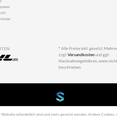
z
gramm
echt
rmular
* Alle Preise inkl. gesetzl. Mehr
RTEN
zzgl.
Versandkosten
und ggf.
Nachnahmegebühren, wenn nicht
beschrieben
 Website erforderlich sind und stets gesetzt werden. Andere Cookies, 