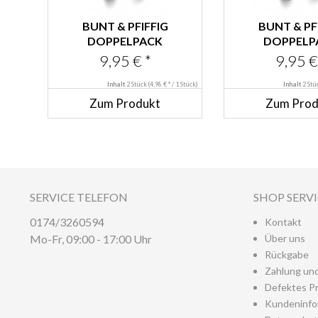
BUNT & PFIFFIG
BUNT & PF
DOPPELPACK
DOPPELP
KLEIDERHAKEN
KLEIDERH
9,95 € *
9,95 €
WANDHAKEN...
WANDHAKE
Inhalt
2 Stück
(4,98 € * / 1 Stück)
Inhalt
2 St
Zum Produkt
Zum Prod
SERVICE TELEFON
SHOP SERV
0174/3260594
Kontakt
Mo-Fr, 09:00 - 17:00 Uhr
Über uns
Rückgabe
Zahlung un
Defektes P
Kundeninfo