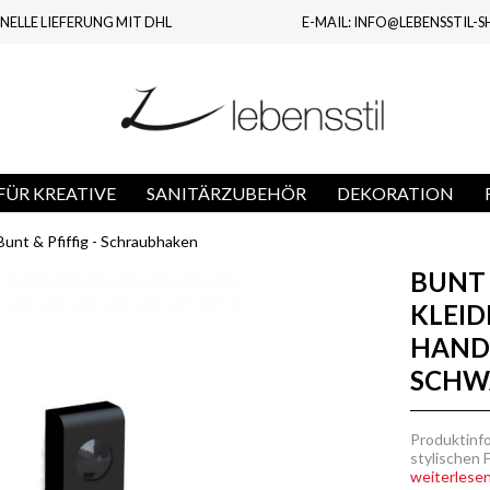
NELLE LIEFERUNG MIT DHL
E-MAIL: INFO@LEBENSSTIL-S
ÜR KREATIVE
SANITÄRZUBEHÖR
DEKORATION
Bunt & Pfiffig - Schraubhaken
BUNT 
KLEI
HAND
SCHW
Produktinf
stylischen 
weiterlesen.