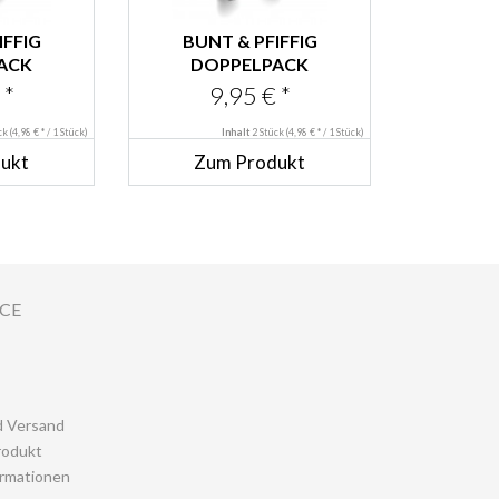
IFFIG
BUNT & PFIFFIG
ACK
DOPPELPACK
AKEN
KLEIDERHAKEN AUS
 *
9,95 € *
N...
ALUMINIUM...
ück
(4,98 € * / 1 Stück)
Inhalt
2 Stück
(4,98 € * / 1 Stück)
ukt
Zum Produkt
ICE
d Versand
rodukt
rmationen