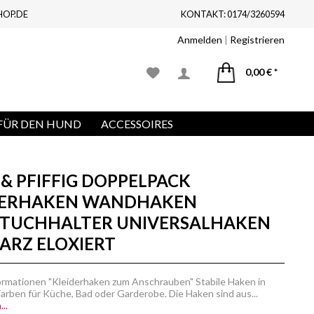
HOP.DE
KONTAKT: 0174/3260594
Anmelden
|
Registrieren
0,00 € *
FÜR DEN HUND
ACCESSOIRES
& PFIFFIG DOPPELPACK
DERHAKEN WANDHAKEN
TUCHHALTER UNIVERSALHAKEN
ARZ ELOXIERT
ormationen "Kleiderhaken zum Anschrauben" Stabile Haken in
Farben für Küche, Bad oder Garderobe. Die Haken sind aus...
..