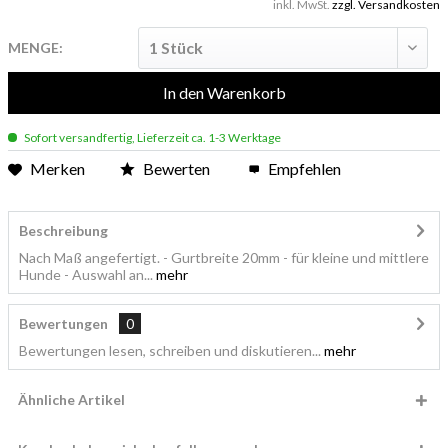
inkl. MwSt.
zzgl. Versandkosten
MENGE:
In den
Warenkorb
Sofort versandfertig, Lieferzeit ca. 1-3 Werktage
Merken
Bewerten
Empfehlen
Beschreibung
Nach Maß angefertigt. - Gurtbreite 20mm - für kleine und mittlere
Hunde - Auswahl an...
mehr
Bewertungen
0
Bewertungen lesen, schreiben und diskutieren...
mehr
Ähnliche Artikel