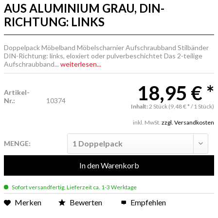
AUS ALUMINIUM GRAU, DIN-
RICHTUNG: LINKS
Doppelpack Möbelband Möbelscharnier Aufschraubband Stilbänder
DIN-Richtung: links, eloxiert oder pulverbeschichtet Das 2-teilige
Aufschraubband...
weiterlesen...
18,95 € *
Artikel-
Nr.:
10374
Inhalt:
2 Stück (9,48 € * / 1 Stück)
inkl. MwSt.
zzgl. Versandkosten
MENGE:
In den
Warenkorb
Sofort versandfertig, Lieferzeit ca. 1-3 Werktage
Merken
Bewerten
Empfehlen