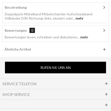
Beschreibung
Doppelpack Möbelband Möbelscharnier Aufschraubband
Stilbänder DIN-Richtung: links, eloxiert oder...
mehr
Bewertungen
0
Bewertungen lesen, schreiben und diskutieren...
mehr
Ähnliche Artikel
RUFEN SIE UNS AN
SERVICE TELEFON
SHOP SERVICE