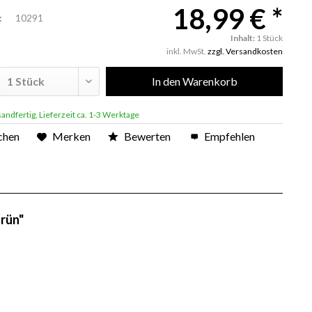
18,99 € *
:
10291
Inhalt:
1 Stück
inkl. MwSt.
zzgl. Versandkosten
In den
Warenkorb
andfertig, Lieferzeit ca. 1-3 Werktage
chen
Merken
Bewerten
Empfehlen
rün"