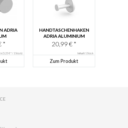
N ADRIA
HANDTASCHENHAKEN
IUM
ADRIA ALUMINIUM
ACK
KURZ
 *
20,99 € *
ück
(5,25 € * / 1 Stück)
Inhalt
1 Stück
ukt
Zum Produkt
ICE