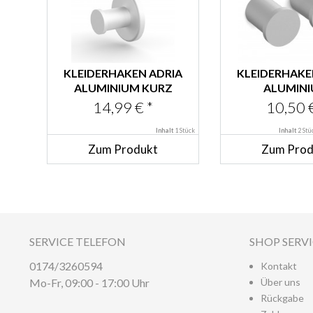
KLEIDERHAKEN ADRIA
KLEIDERHAKE
ALUMINIUM KURZ
ALUMIN
DOPPELP
14,99 € *
10,50 €
Inhalt
1 Stück
Inhalt
2 St
Zum Produkt
Zum Prod
SERVICE TELEFON
SHOP SERV
0174/3260594
Kontakt
Mo-Fr, 09:00 - 17:00 Uhr
Über uns
Rückgabe