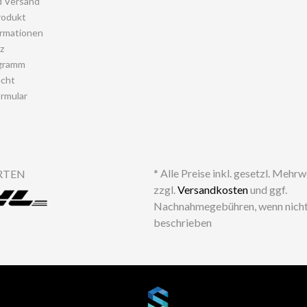
d Versand
rodukt
rmationen
z
gramm
echt
rmular
* Alle Preise inkl. gesetzl. Mehr
RTEN
zzgl.
Versandkosten
und ggf.
Nachnahmegebühren, wenn nicht
beschrieben