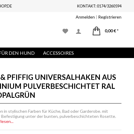
HOP.DE
KONTAKT: 0174/3260594
Anmelden
|
Registrieren
0,00 € *
FÜR DEN HUND
ACCESSOIRES
& PFIFFIG UNIVERSALHAKEN AUS
INIUM PULVERBESCHICHTET RAL
 OPALGRÜN
n in stylischen Farben für Küche, Bad oder Garderobe. mit
 Befestigung unter der bunten, pulverbeschichteten Rosette.
lesen...