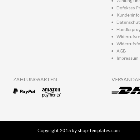
Zahlung un
Defektes P
Kundeninfo
Datenschut
Händlerpro
Widerrufsr
Widerrufsfo
AGB
Impressum
ZAHLUNGSARTEN
VERSANDA
Copyright 2015 by shop-templates.com