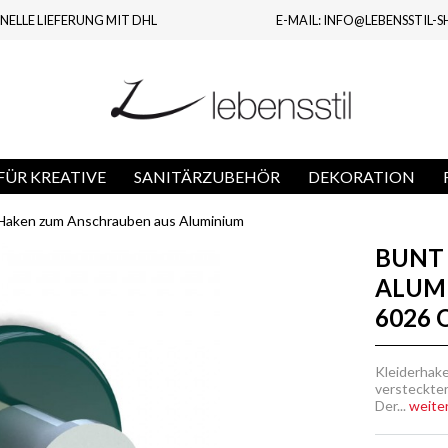
NELLE LIEFERUNG MIT DHL
E-MAIL: INFO@LEBENSSTIL-S
ÜR KREATIVE
SANITÄRZUBEHÖR
DEKORATION
Haken zum Anschrauben aus Aluminium
BUNT 
ALUM
6026
Kleiderhake
versteckter
Der...
weiter