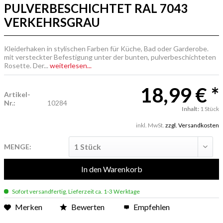
PULVERBESCHICHTET RAL 7043
VERKEHRSGRAU
Kleiderhaken in stylischen Farben für Küche, Bad oder Garderobe.
mit versteckter Befestigung unter der bunten, pulverbeschichteten
Rosette. Der...
weiterlesen...
18,99 € *
Artikel-
Nr.:
10284
Inhalt:
1 Stück
inkl. MwSt.
zzgl. Versandkosten
MENGE:
In den
Warenkorb
Sofort versandfertig, Lieferzeit ca. 1-3 Werktage
Merken
Bewerten
Empfehlen