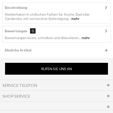
Beschreibung
Kleiderhaken in stylischen Farben für Küche, Bad oder
Garderobe. mit versteckter Befestigung...
mehr
Bewertungen
0
Bewertungen lesen, schreiben und diskutieren...
mehr
Ähnliche Artikel
RUFEN SIE UNS AN
SERVICE TELEFON
SHOP SERVICE