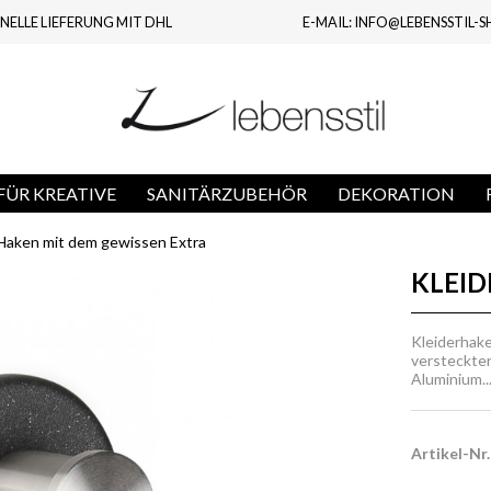
NELLE LIEFERUNG MIT DHL
E-MAIL: INFO@LEBENSSTIL-S
ÜR KREATIVE
SANITÄRZUBEHÖR
DEKORATION
Haken mit dem gewissen Extra
KLEI
Kleiderhake
versteckter
Aluminium..
Artikel-Nr.