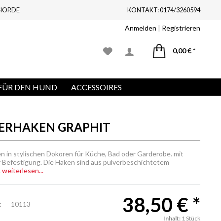
HOP.DE
KONTAKT: 0174/3260594
Anmelden
|
Registrieren
0,00 € *
FÜR DEN HUND
ACCESSOIRES
DERHAKEN GRAPHIT
n in stylischen Dokoren für Küche, Bad oder Garderobe. mit
 Befestigung. Die Haken sind aus pulverbeschichtetem
.
weiterlesen...
38,50 € *
:
10113
Inhalt:
1 Stück