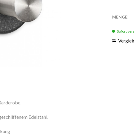
MENGE:
Sofort vers
Verglei
 Garderobe.
eschliffenem Edelstahl.
ckung