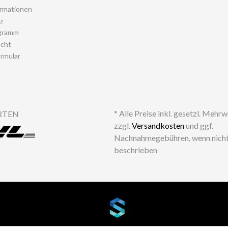
rmationen
z
gramm
echt
rmular
* Alle Preise inkl. gesetzl. Mehr
RTEN
zzgl.
Versandkosten
und ggf.
Nachnahmegebühren, wenn nicht
beschrieben