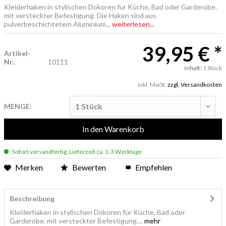
Kleiderhaken in stylischen Dokoren für Küche, Bad oder Garderobe.
mit versteckter Befestigung. Die Haken sind aus
pulverbeschichtetem Aluminium...
weiterlesen...
39,95 € *
Artikel-
Nr.:
10111
Inhalt:
1 Stück
inkl. MwSt.
zzgl. Versandkosten
MENGE:
In den
Warenkorb
Sofort versandfertig, Lieferzeit ca. 1-3 Werktage
Merken
Bewerten
Empfehlen
Beschreibung
Kleiderhaken in stylischen Dokoren für Küche, Bad oder
Garderobe. mit versteckter Befestigung....
mehr