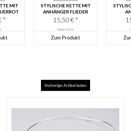
TTE MIT
STYLISCHE KETTE MIT
STYLIS
EUERROT
ANHÄNGER FLIEDER
A
AP
 *
15,50 € *
1
k
Inhalt
1 Stück
ukt
Zum Produkt
Zu
Vorherige Artikel laden