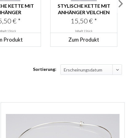
CHE KETTE MIT
STYLISCHE KETTE MIT
S
NHÄNGER
ANHÄNGER VEILCHEN
FELGRÜN
5,50 € *
15,50 € *
Inhalt
1 Stück
Inhalt
1 Stück
m Produkt
Zum Produkt
Sortierung: