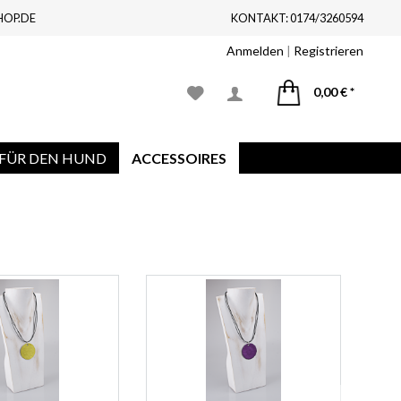
HOP.DE
KONTAKT: 0174/3260594
Anmelden
|
Registrieren
0,00 € *
FÜR DEN HUND
ACCESSOIRES