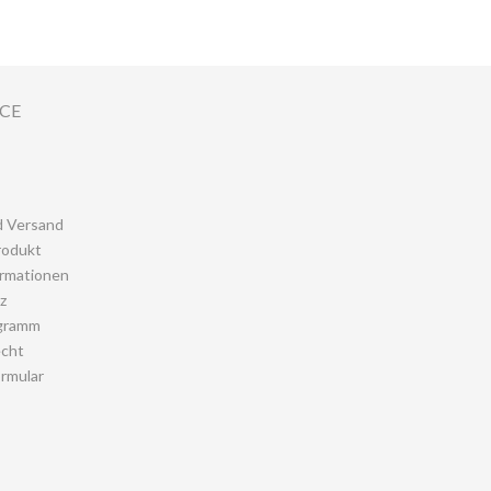
ICE
d Versand
rodukt
rmationen
z
gramm
echt
rmular