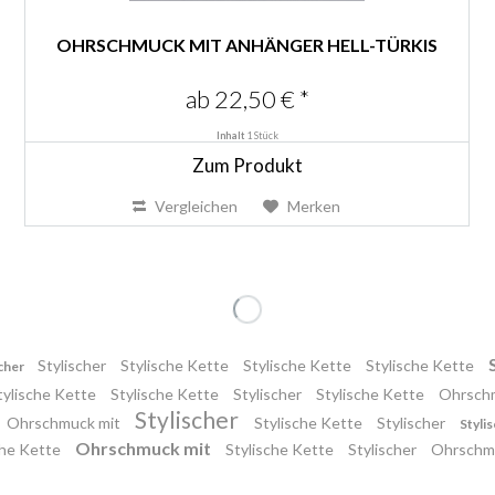
OHRSCHMUCK MIT ANHÄNGER HELL-TÜRKIS
ab 22,50 € *
Inhalt
1 Stück
Zum Produkt
Vergleichen
Merken
Stylischer
Stylische Kette
Stylische Kette
Stylische Kette
scher
tylische Kette
Stylische Kette
Stylischer
Stylische Kette
Ohrsch
Stylischer
Ohrschmuck mit
Stylische Kette
Stylischer
Styli
Ohrschmuck mit
che Kette
Stylische Kette
Stylischer
Ohrschm