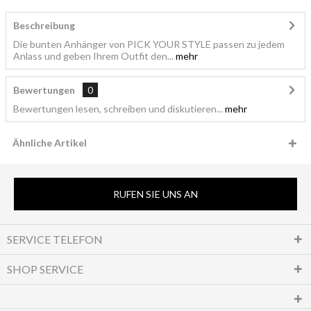
Beschreibung
Die bunten Anhänger von PICK YOUR STYLE passen zu jedem
Anlass und geben Ihrem Outfit den...
mehr
Bewertungen
0
Bewertungen lesen, schreiben und diskutieren...
mehr
Ähnliche Artikel
RUFEN SIE UNS AN
SERVICE TELEFON
SHOP SERVICE