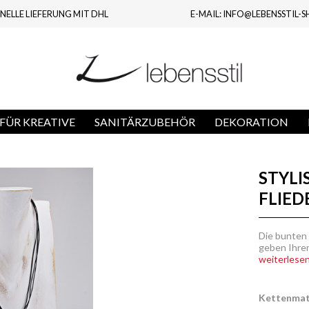
NELLE LIEFERUNG MIT DHL
E-MAIL: INFO@LEBENSSTIL-S
FÜR KREATIVE
SANITÄRZUBEHÖR
DEKORATION
STYLI
FLIED
Die bunten
geben Ihrem
weiterlesen.
Kettenmate