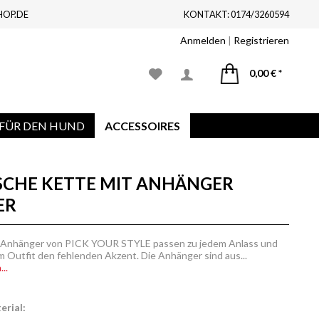
HOP.DE
KONTAKT: 0174/3260594
Anmelden
|
Registrieren
0,00 € *
FÜR DEN HUND
ACCESSOIRES
SCHE KETTE MIT ANHÄNGER
ER
 Anhänger von PICK YOUR STYLE passen zu jedem Anlass und
 Outfit den fehlenden Akzent. Die Anhänger sind aus...
..
rial: