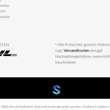
gramm
echt
rmular
* Alle Preise inkl. gesetzl. Mehr
RTEN
zzgl.
Versandkosten
und ggf.
Nachnahmegebühren, wenn nicht
beschrieben
 Website erforderlich sind und stets gesetzt werden. Andere Cookies, 