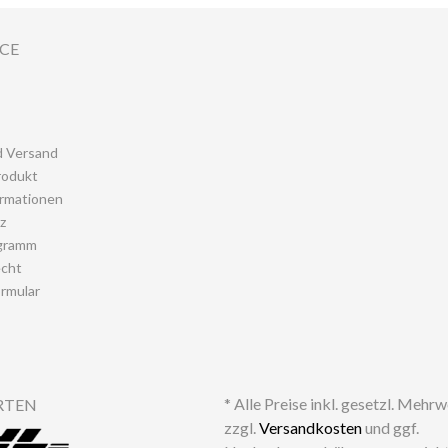
ICE
d Versand
rodukt
rmationen
z
gramm
echt
rmular
* Alle Preise inkl. gesetzl. Mehr
RTEN
zzgl.
Versandkosten
und ggf.