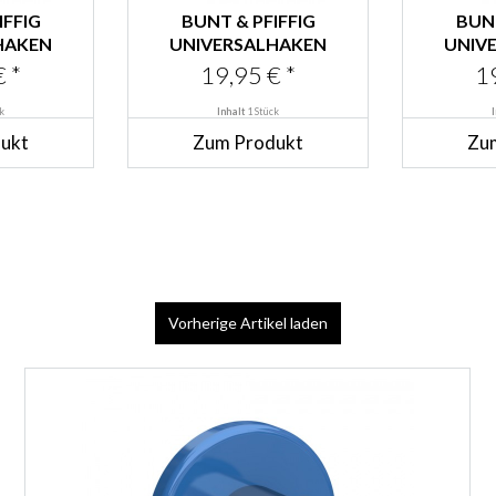
IFFIG
BUNT & PFIFFIG
BUNT
HAKEN
UNIVERSALHAKEN
UNIV
STAHL
AUS EDELSTAHL
AUS 
 *
19,95 € *
1
CHTET...
PULVERBESCHICHTET...
PULVERB
k
Inhalt
1 Stück
ukt
Zum Produkt
Zu
Vorherige Artikel laden