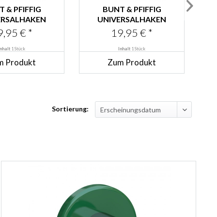
 & PFIFFIG
BUNT & PFIFFIG
ERSALHAKEN
UNIVERSALHAKEN
EDELSTAHL
AUS EDELSTAHL
9,95 € *
19,95 € *
ESCHICHTET...
PULVERBESCHICHTET...
P
Inhalt
1 Stück
Inhalt
1 Stück
m Produkt
Zum Produkt
Sortierung: