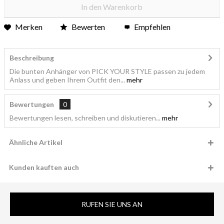
In den
Warenkorb
Merken
Bewerten
Empfehlen
Beschreibung
Die bunten Anhänger von PICK YOUR STYLE passen zu jedem
Anlass und geben Ihrem Outfit den...
mehr
Bewertungen
0
Bewertungen lesen, schreiben und diskutieren...
mehr
Ähnliche Artikel
Kunden kauften auch
RUFEN SIE UNS AN