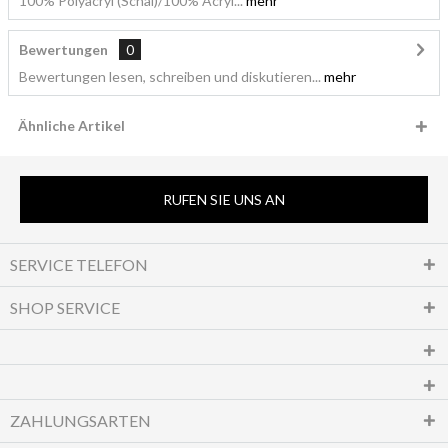
100% Polyacryl (Schal)/100% Acryl...
mehr
Bewertungen
0
Bewertungen lesen, schreiben und diskutieren...
mehr
Ähnliche Artikel
RUFEN SIE UNS AN
SERVICE TELEFON
SHOP SERVICE
ZAHLUNGSARTEN