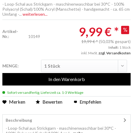
- Loop-Schal aus Strickgarn - maschinenwaschbar bei 30°C - 100%
Polyacryl (Schal)/100% Acryl (Manschette) - handgemacht - ca. 65 cm
Umfang -...
weiterlesen...
9,99 € *
Artikel-
Nr.:
10149
19,99 € *
(50,03% gespart)
Inhalt:
1 Stück
inkl. MwSt.
zzgl. Versandkosten
MENGE:
In den
Warenkorb
Sofort versandfertig, Lieferzeit ca. 1-3 Werktage
Merken
Bewerten
Empfehlen
Beschreibung
- Loop-Schal aus Strickgarn - maschinenwaschbar bei 30°C -